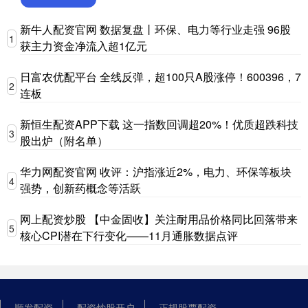
新牛人配资官网 数据复盘丨环保、电力等行业走强 96股
1
获主力资金净流入超1亿元
日富农优配平台 全线反弹，超100只A股涨停！600396，7
2
连板
新恒生配资APP下载 这一指数回调超20%！优质超跌科技
3
股出炉（附名单）
华力网配资官网 收评：沪指涨近2%，电力、环保等板块
4
强势，创新药概念等活跃
网上配资炒股 【中金固收】关注耐用品价格同比回落带来
5
核心CPI潜在下行变化——11月通胀数据点评
顺发配资
配资炒股开户
正规股票配资