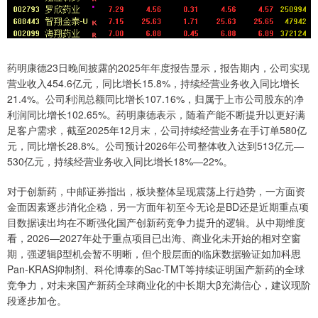
药明康德23日晚间披露的2025年年度报告显示，报告期内，公司实现
营业收入454.6亿元，同比增长15.8%，持续经营业务收入同比增长
21.4%。公司利润总额同比增长107.16%，归属于上市公司股东的净
利润同比增长102.65%。药明康德表示，随着产能不断提升以更好满
足客户需求，截至2025年12月末，公司持续经营业务在手订单580亿
元，同比增长28.8%。公司预计2026年公司整体收入达到513亿元—
530亿元，持续经营业务收入同比增长18%—22%。
对于创新药，中邮证券指出，板块整体呈现震荡上行趋势，一方面资
金面因素逐步消化企稳，另一方面年初至今无论是BD还是近期重点项
目数据读出均在不断强化国产创新药竞争力提升的逻辑。从中期维度
看，2026—2027年处于重点项目已出海、商业化未开始的相对空窗
期，强逻辑β型机会暂不明晰，但个股层面的临床数据验证如加科思
Pan-KRAS抑制剂、科伦博泰的Sac-TMT等持续证明国产新药的全球
竞争力，对未来国产新药全球商业化的中长期大β充满信心，建议现阶
段逐步加仓。