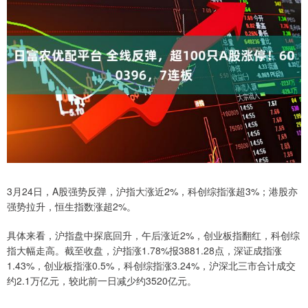
3月24日，A股强势反弹，沪指大涨近2%，科创综指涨超3%；港股亦
强势拉升，恒生指数涨超2%。
具体来看，沪指盘中探底回升，午后涨近2%，创业板指翻红，科创综
指大幅走高。截至收盘，沪指涨1.78%报3881.28点，深证成指涨
1.43%，创业板指涨0.5%，科创综指涨3.24%，沪深北三市合计成交
约2.1万亿元，较此前一日减少约3520亿元。