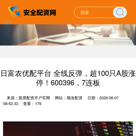
日富农优配平台 全线反弹，超100只A股涨
停！600396，7连板
来源：股票配资开户官网
网站：顺发配资
日期：2026-06-07
08:52:33
查看：179