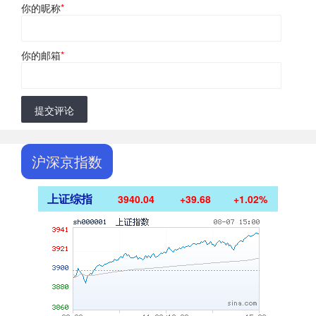
你的昵称
*
你的邮箱
*
提交评论
沪深京指数
上证综指
3940.04
+39.68
+1.02%