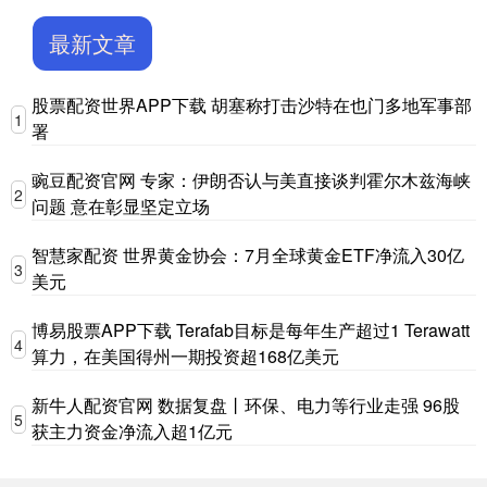
最新文章
股票配资世界APP下载 胡塞称打击沙特在也门多地军事部
1
署
豌豆配资官网 专家：伊朗否认与美直接谈判霍尔木兹海峡
2
问题 意在彰显坚定立场
智慧家配资 世界黄金协会：7月全球黄金ETF净流入30亿
3
美元
博易股票APP下载 Terafab目标是每年生产超过1 Terawatt
4
算力，在美国得州一期投资超168亿美元
新牛人配资官网 数据复盘丨环保、电力等行业走强 96股
5
获主力资金净流入超1亿元