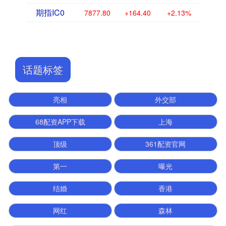
期指IC0
7877.80
+164.40
+2.13%
话题标签
亮相
外交部
68配资APP下载
上海
顶级
361配资官网
第一
曝光
结婚
香港
网红
森林