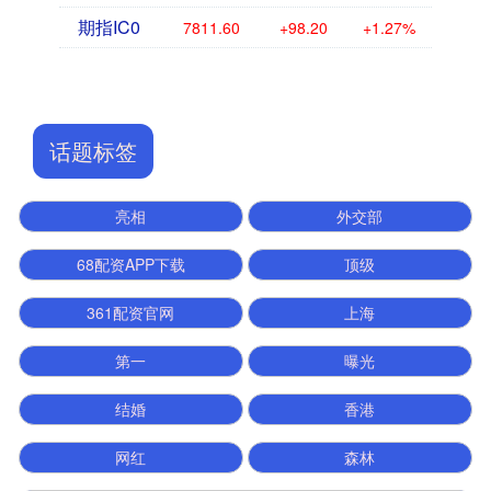
期指IC0
7811.60
+98.20
+1.27%
话题标签
亮相
外交部
68配资APP下载
顶级
361配资官网
上海
第一
曝光
结婚
香港
网红
森林