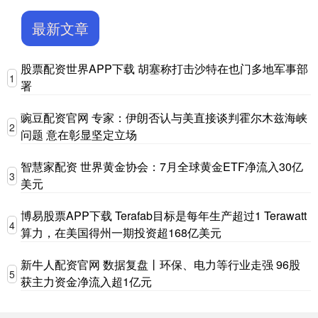
最新文章
股票配资世界APP下载 胡塞称打击沙特在也门多地军事部
1
署
豌豆配资官网 专家：伊朗否认与美直接谈判霍尔木兹海峡
2
问题 意在彰显坚定立场
智慧家配资 世界黄金协会：7月全球黄金ETF净流入30亿
3
美元
博易股票APP下载 Terafab目标是每年生产超过1 Terawatt
4
算力，在美国得州一期投资超168亿美元
新牛人配资官网 数据复盘丨环保、电力等行业走强 96股
5
获主力资金净流入超1亿元