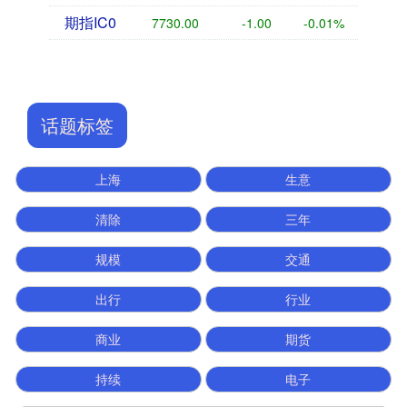
期指IC0
7730.00
-1.00
-0.01%
话题标签
上海
生意
清除
三年
规模
交通
出行
行业
商业
期货
持续
电子