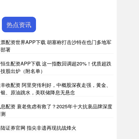
热点资讯
股票配资世界APP下载 胡塞称打击沙特在也门多地军
事部署
新恒生配资APP下载 这一指数回调超20%！优质超跌
科技股出炉（附名单）
大丰收配资 阿里突传利好，中概股深夜走强，黄金、
白银、原油跳水，美联储降息无悬念
免息配资 衰老焦虑有救了？2025年十大抗衰品牌深度
评测
海陆证券官网 指尖非遗再现抗战烽火