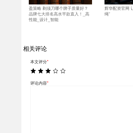
盈策略 剃须刀哪个牌子质量好？
辉华配资官网 
品牌七大排名高水平款直入！_高
绳”
性能_设计_智能
相关评论
本文评分
*
评论内容
*