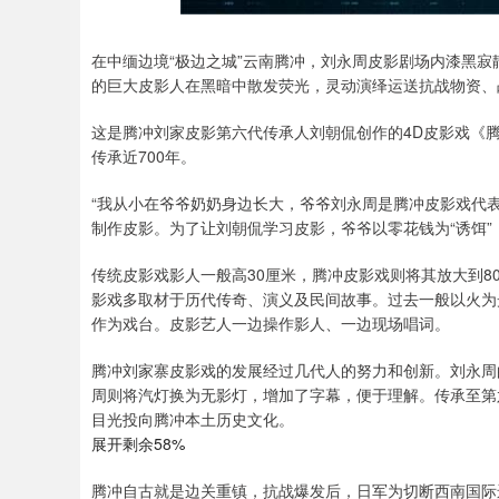
在中缅边境“极边之城”云南腾冲，刘永周皮影剧场内漆黑寂
的巨大皮影人在黑暗中散发荧光，灵动演绎运送抗战物资、
这是腾冲刘家皮影第六代传承人刘朝侃创作的4D皮影戏《
传承近700年。
“我从小在爷爷奶奶身边长大，爷爷刘永周是腾冲皮影戏代
制作皮影。为了让刘朝侃学习皮影，爷爷以零花钱为“诱饵
传统皮影戏影人一般高30厘米，腾冲皮影戏则将其放大到8
影戏多取材于历代传奇、演义及民间故事。过去一般以火为
作为戏台。皮影艺人一边操作影人、一边现场唱词。
腾冲刘家寨皮影戏的发展经过几代人的努力和创新。刘永周
周则将汽灯换为无影灯，增加了字幕，便于理解。传承至第
目光投向腾冲本土历史文化。
展开剩余58%
腾冲自古就是边关重镇，抗战爆发后，日军为切断西南国际运