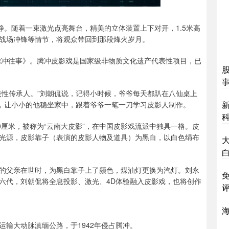
静。随着一束激光点亮舞台，精美的立体装置上下对开，1.5米高
战场冲锋等情节，将观众带回到那段烽火岁月。
腾冲往事》。腾冲皮影戏是国家级非物质文化遗产代表性项目，已
表性传承人。”刘朝侃说，记得小时候，爷爷每天都趴在八仙桌上
”，让小小的他稳坐家中，跟着爷爷一笔一刀学习皮影人制作。
0厘米，被称为“云南大皮影”，在中国皮影戏流派中独具一格。皮
光源，皮影靠子（表演的皮影人物及道具）为黑白，以白色绢布
的父亲在世时，为黑白靠子上了颜色，煤油灯更换为汽灯。刘永
六代，刘朝侃将全息投影、激光、4D体验融入皮影戏，也将创作
输大动脉滇缅公路，于1942年侵占腾冲。