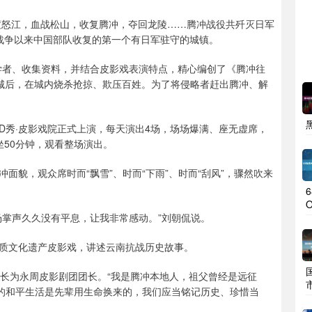
强渡怒江，血战松山，收复腾冲，夺回龙陵……腾冲战役共歼灭日军
抗日战争以来中国部队收复的第一个有日军驻守的城镇。
学者、收集资料，并结合皮影戏表演特点，精心编创了《腾冲往
冲城后，在城内烧杀抢掠、欺压百姓。为了将侵略者赶出腾冲、解
4D秀·皮影戏院正式上演，每天演出4场，场场爆满、座无虚席，
50分钟，观看整场演出。
貌，观众席时而“飘雪”、时而“下雨”、时而“刮风”，骤然吹来
场掌声久久没有平息，让我非常感动。”刘朝侃说。
质文化遗产皮影戏，讲述云南抗战历史故事。
成长为永周皮影剧团团长。“我是腾冲本地人，祖父曾经是远征
天的和平生活是先辈用生命换来的，我们应当铭记历史、珍惜当