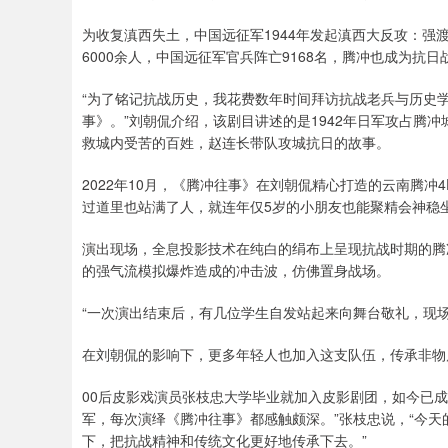
为收复滇西失土，中国远征军1944年发起滇西大反攻：
6000余人，中国远征军官兵阵亡9168名，腾冲也成为
“为了铭记抗战历史，我花费数年时间拜访抗战老兵与历史
事》。”刘朝侃介绍，该剧目讲述的是1942年日军攻占腾
救城内受苦的百姓，赵连长带队攻城抗日的故事。
2022年10月，《腾冲往事》在刘朝侃精心打造的云南腾冲
过道里也站满了人，就连年仅5岁的小朋友也能聚精会神稳坐
演出现场，全息投影技术在纯白的绢布上呈现抗战时期的腾冲面
的强气流模拟爆炸造成的冲击波，仿佛置身战场。
“一次演出结束后，有几位学生自发站起来向舞台敬礼，现
在刘朝侃的影响下，更多年轻人也加入这支队伍，传承非物
00后皮影戏演员张枝忠大学毕业就加入皮影剧团，如今已
军，每次演绎《腾冲往事》都感触颇深。”张枝忠说，“今
下，把抗战精神和传统文化更好地传承下去。”