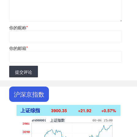
你的昵称
*
你的邮箱
*
提交评论
沪深京指数
上证综指
3900.35
+21.92
+0.57%