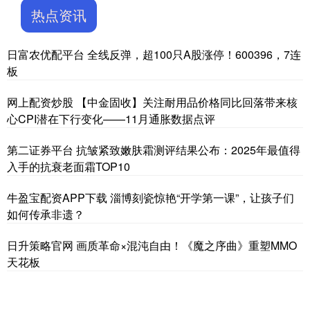
热点资讯
日富农优配平台 全线反弹，超100只A股涨停！600396，7连
板
网上配资炒股 【中金固收】关注耐用品价格同比回落带来核
心CPI潜在下行变化——11月通胀数据点评
第二证券平台 抗皱紧致嫩肤霜测评结果公布：2025年最值得
入手的抗衰老面霜TOP10
牛盈宝配资APP下载 淄博刻瓷惊艳“开学第一课”，让孩子们
如何传承非遗？
日升策略官网 画质革命×混沌自由！《魔之序曲》重塑MMO
天花板