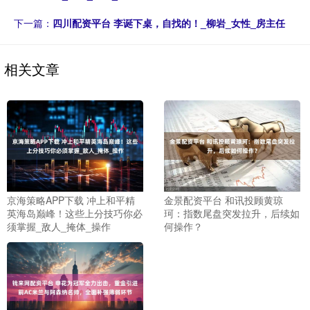
下一篇：
四川配资平台 李诞下桌，自找的！_柳岩_女性_房主任
相关文章
京海策略APP下载 冲上和平精
金景配资平台 和讯投顾黄琼
英海岛巅峰！这些上分技巧你必
珂：指数尾盘突发拉升，后续如
须掌握_敌人_掩体_操作
何操作？